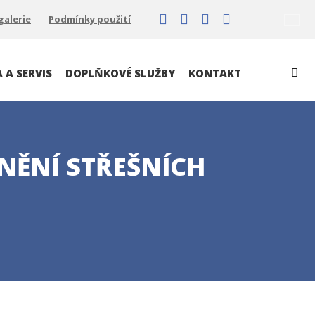
galerie
Podmínky použití
Vyh
 A SERVIS
DOPLŇKOVÉ SLUŽBY
KONTAKT
NĚNÍ STŘEŠNÍCH