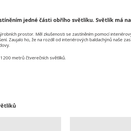
íněním jedné části obřího světlíku. Světlík má na
ýrobních prostor. Měl zkušenosti se zastíněním pomocí interiérový
ní. Zaujalo ho, že na rozdíl od interiérových baldachýnů naše zast
udovy.
h 1200 metrů čtverečních světlíků.
větlíků