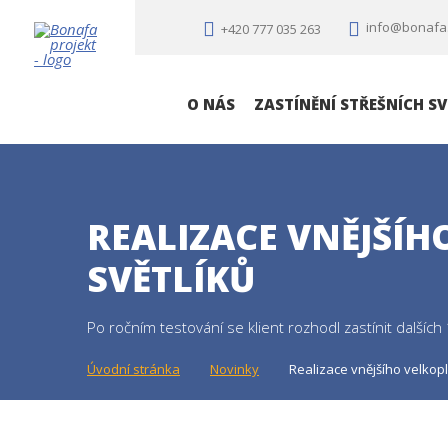
info@bonafa
+420 777 035 263
O NÁS
ZASTÍNĚNÍ STŘEŠNÍCH SV
REALIZACE VNĚJŠÍH
SVĚTLÍKŮ
Po ročním testování se klient rozhodl zastínit dalších
Úvodní stránka
Novinky
Realizace vnějšího velkopl