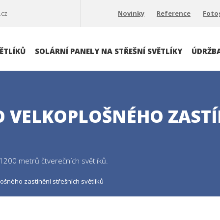
.cz
Novinky
Reference
Foto
ĚTLÍKŮ
SOLÁRNÍ PANELY NA STŘEŠNÍ SVĚTLÍKY
ÚDRŽBA
O VELKOPLOŠNÉHO ZASTÍ
 1200 metrů čtverečních světlíků.
ošného zastínění střešních světlíků