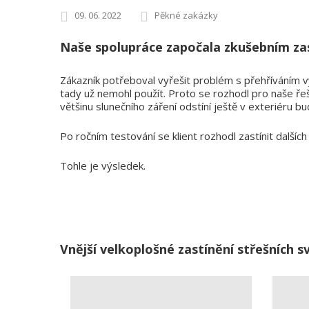
09. 06. 2022
Pěkné zakázky
Naše spolupráce započala zkušebním zast
Zákazník potřeboval vyřešit problém s přehříváním v
tady už nemohl použít. Proto se rozhodl pro naše řeše
většinu slunečního záření odstíní ještě v exteriéru b
Po ročním testování se klient rozhodl zastínit dalšíc
Tohle je výsledek.
Vnější velkoplošné zastínění střešních s