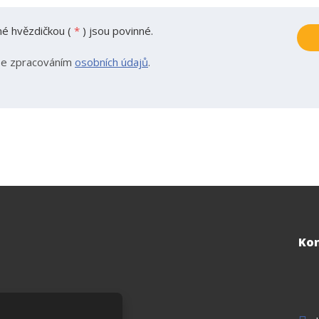
é hvězdičkou (
*
) jsou povinné.
se zpracováním
osobních údajů
.
o
Ko