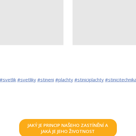
#svetlik
#svetliky
#stineni
#plachty
#stiniciplachty
#stinicitechnik
JAKÝ JE PRINCIP NAŠEHO ZASTÍNĚNÍ A
JAKÁ JE JEHO ŽIVOTNOST