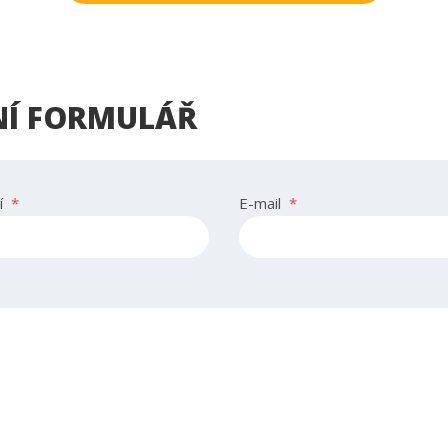
Í FORMULÁŘ
í
*
E-mail
*