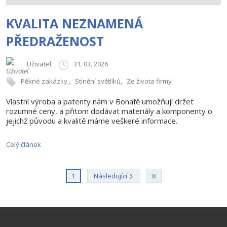
KVALITA NEZNAMENÁ
PŘEDRAŽENOST
Uživatel
31. 03. 2026
Pěkné zakázky
Stínění světlíků
Ze života firmy
Vlastní výroba a patenty nám v Bonafě umožňují držet
rozumné ceny, a přitom dodávat materiály a komponenty o
jejichž původu a kvalitě máme veškeré informace.
Celý článek
2
3
Následující
8
1