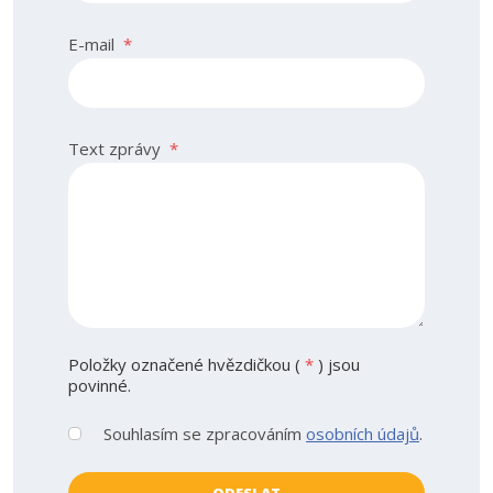
E-mail
*
Text zprávy
*
Položky označené hvězdičkou (
*
) jsou
povinné.
Souhlasím se zpracováním
osobních údajů
.
Souhlasím
se
zpracováním