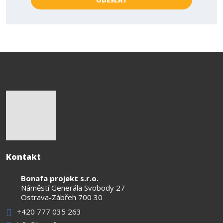
ODESLAT
osobních
Formulář
údajů
.
se
nepodařilo
odeslat.
Kontakt
Bonafa projekt s.r.o.
Náměstí Generála Svobody 27
Ostrava-Zábřeh 700 30
+420 777 035 263