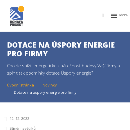
Rozbalen
Vyhledávání
menu
DOTACE NA ÚSPORY ENERGIE
PRO FIRMY
Chcete snížit energetickou náročnost budovy Vaší firmy a
splnit tak podmínky dotace Úspory energie?
Úvodní stránka
Novinky
Dotace na úspory energie pro firmy
12. 12. 2022
Stínění světlíků