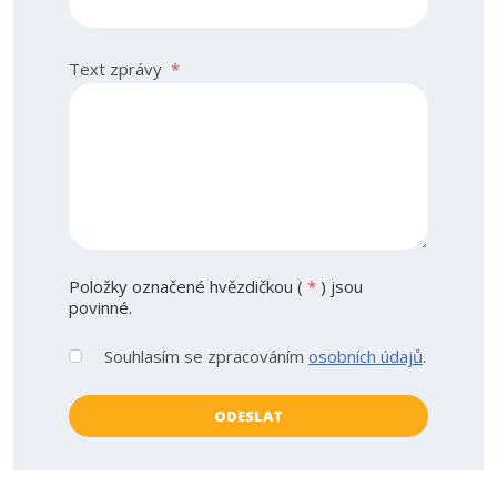
Text zprávy
*
Položky označené hvězdičkou (
*
) jsou
povinné.
Souhlasím se zpracováním
osobních údajů
.
Souhlasím
se
zpracováním
ODESLAT
osobních
Formulář
údajů
.
se