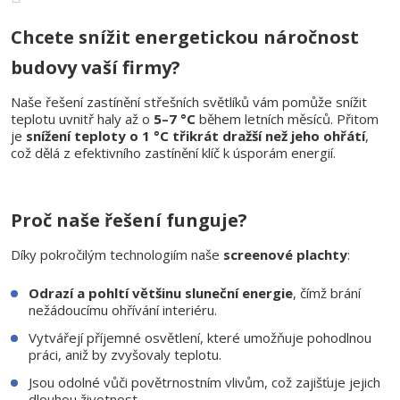
Chcete snížit energetickou náročnost
budovy vaší firmy?
Naše řešení zastínění střešních světlíků vám pomůže snížit
teplotu uvnitř haly až o
5–7 °C
během letních měsíců. Přitom
je
snížení teploty o 1 °C třikrát dražší než jeho ohřátí
,
což dělá z efektivního zastínění klíč k úsporám energií.
Proč naše řešení funguje?
Díky pokročilým technologiím naše
screenové plachty
:
Odrazí a pohltí většinu sluneční energie
, čímž brání
nežádoucímu ohřívání interiéru.
Vytvářejí příjemné osvětlení, které umožňuje pohodlnou
práci, aniž by zvyšovaly teplotu.
Jsou odolné vůči povětrnostním vlivům, což zajišťuje jejich
dlouhou životnost.