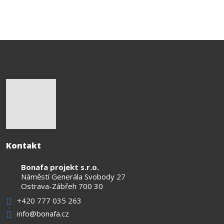
nepodařilo
odeslat.
Kontakt
Bonafa projekt s.r.o.
Náměstí Generála Svobody 27
Ostrava-Zábřeh 700 30
+420 777 035 263
info@bonafa.cz