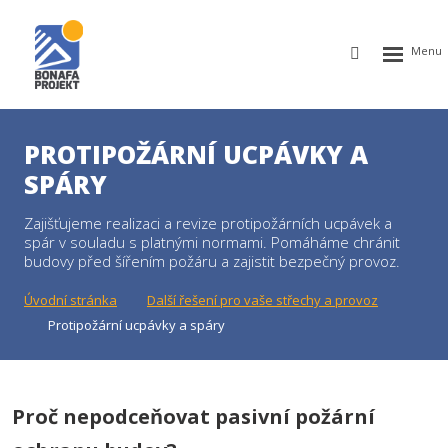
Rozbalen
Vyhledávání
menu
PROTIPOŽÁRNÍ UCPÁVKY A
SPÁRY
Zajišťujeme realizaci a revize protipožárních ucpávek a
spár v souladu s platnými normami. Pomáháme chránit
budovy před šířením požáru a zajistit bezpečný provoz.
Úvodní stránka
Další řešení pro vaše střechy a provoz
Protipožární ucpávky a spáry
Proč nepodceňovat pasivní požární