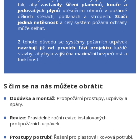
tak, aby
zastavily šíření plamenů, kouře a
jedovatých plynů
utěsněním otvorů v požárně
dělicích stěnách, podlahách a stropech.
Stačí
jediná netěsnost
a celý systém požární ochrany
může selhat.
Z tohoto důvodu se systémy požárních ucpávek
navrhují již od prvních fází projektu
každé
stavby, aby byla zajištěna maximální bezpečnost a
funkčnost.
S čím se na nás můžete obrátit
Dodávka a montáž:
Protipožární prostupy, ucpávky a
spáry.
Revize:
Pravidelné roční revize instalovaných
protipožárních ucpávek.
Prostupy potrubí:
Řešení pro plastová i kovová potrubí.