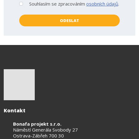
Souhlasím se zpracováním
osobních údajů
.
Souhlasím
se
zpracováním
ODESLAT
osobních
Formulář
údajů
.
se
nepodařilo
odeslat.
Kontakt
Bonafa projekt s.r.o.
Náměstí Generála Svobody 27
Ostrava-Zábřeh 700 30