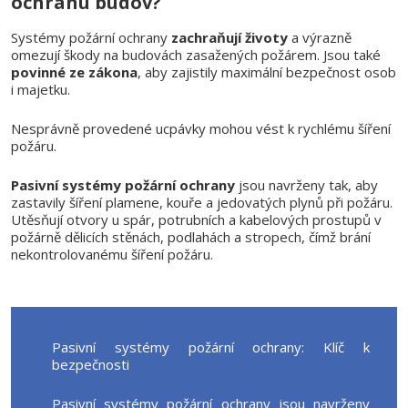
ochranu budov?
Systémy požární ochrany
zachraňují životy
a výrazně
omezují škody na budovách zasažených požárem. Jsou také
povinné ze zákona
, aby zajistily maximální bezpečnost osob
i majetku.
Nesprávně provedené ucpávky mohou vést k rychlému šíření
požáru.
Pasivní systémy požární ochrany
jsou navrženy tak, aby
zastavily šíření plamene, kouře a jedovatých plynů při požáru.
Utěsňují otvory u spár, potrubních a kabelových prostupů v
požárně dělicích stěnách, podlahách a stropech, čímž brání
nekontrolovanému šíření požáru.
Pasivní systémy požární ochrany: Klíč k
bezpečnosti
Pasivní systémy požární ochrany jsou navrženy