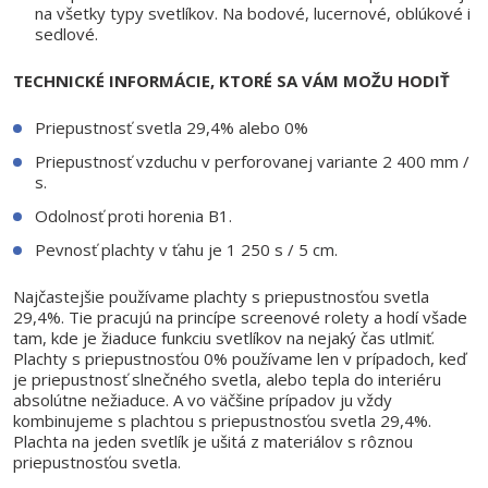
na všetky typy svetlíkov. Na bodové, lucernové, oblúkové i
sedlové.
TECHNICKÉ INFORMÁCIE, KTORÉ SA VÁM MOŽU HODIŤ
Priepustnosť svetla 29,4% alebo 0%
Priepustnosť vzduchu v perforovanej variante 2 400 mm /
s.
Odolnosť proti horenia B1.
Pevnosť plachty v ťahu je 1 250 s / 5 cm.
Najčastejšie používame plachty s priepustnosťou svetla
29,4%. Tie pracujú na princípe screenové rolety a hodí všade
tam, kde je žiaduce funkciu svetlíkov na nejaký čas utlmiť.
Plachty s priepustnosťou 0% používame len v prípadoch, keď
je priepustnosť slnečného svetla, alebo tepla do interiéru
absolútne nežiaduce. A vo väčšine prípadov ju vždy
kombinujeme s plachtou s priepustnosťou svetla 29,4%.
Plachta na jeden svetlík je ušitá z materiálov s rôznou
priepustnosťou svetla.