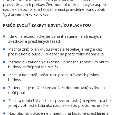
presvetľovacích prvkov. Životnosť plachty je navyše aspoň
nástrek alebo fólie, a tak sa nemusí pravidelne obnovovať.
Vydrží vám niekoľko rokov.
PREČO ZVOLIŤ ZAKRYTIE SVETLÍKU PLACHTOU
Ide o najekonomickejšie variant zatienenie strešných
svetlíkov a presklených fasád.
Plachta zníži preniknutiu svetla a tepelnej energie cez
presvetlenie budov. Priestor sa preto toľko neohrieva.
Inštaláciou zatienenie tkaninou je možné teplotu vo vnútri
budovy znížiť približne o 5 ° C.
Plachta nenaruší konštrukciu presvetľovacích prvkov
budovy.
Zatienenie je možné kedykoľvek demontovať, vyčistiť a
opäť použiť.
Plachta odolá UV žiareniu i poveternostným vplyvom, a tak
je jej životnosť dlhšia ako nástrek alebo protislnečné fólie.
Naši plachtu dokážeme umiestniť na fasádne presklenie aj