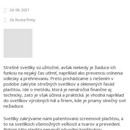
24. 06. 2021
Ze života firmy
Strešné svetlíky sú užitočné, avšak niekedy je žiaduce ich
funkciu na nejaký čas utlmiť, napríklad ako prevenciu oslnenia
odlesky a prehrievaniu. Preto prichádzame s riešením v
podobe zakrytie strešných svetlíkov a sklenených fasád
plachtou. Ide o metódu, ktorá je nenáročná finančne aj
technicky, zato je však účinná a praktická. Je vhodná napríklad
do svetlíkov výrobných hál a firiem, kde je priamy slnečný svit
nežiaduce.
Svetlíky zakrývame nami patentovanú screenové plachtou, a
to na svetlíkoch všemožných veľkostí a tvarov a prevedení.
Pritom táto plachta nenaruší pôvodnú konštrukciu